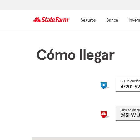
Seguros
Banca
Inver
Comienzo
del
contenido
Cómo llegar
principal
Su ubicació
Ubicación d