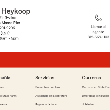
to
before
 Heykoop
map.
Fin Svc Inc
 Moore Pike
Llamar al
201-9206
agente
(
EST
):
812-669-1103
 9am - 5pm
añía
Servicios
Carreras
anos
Presenta un reclamo
Carreras en State Fa
e State Farm
Asistencia en la carretera
Diversidad e inclusión
Prensa
Paga una factura
Jubilados