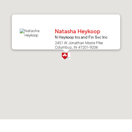
after
map.
Natasha Heykoop
N Heykoop Ins and Fin Svc Inc
2451 W Jonathan Moore Pike
Columbus, IN 47201-9206
Skip