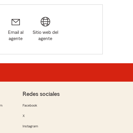
Email al
Sitio web del
agente
agente
Redes sociales
rm
Facebook
X
Instagram