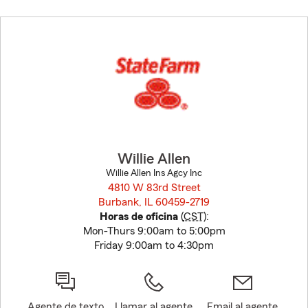
Skip
to
before
map.
Willie Allen
Willie Allen Ins Agcy Inc
4810 W 83rd Street
Burbank, IL 60459-2719
opens in new window
Horas de oficina
(
CST
):
Mon-Thurs 9:00am to 5:00pm
Friday 9:00am to 4:30pm
Agente de texto
Llamar al agente
Email al agente