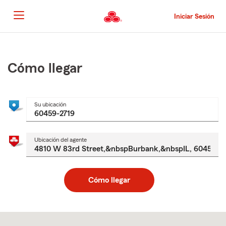
Pasar
al
Iniciar Sesión
contenido
principal
Comienzo
del
contenido
Cómo llegar
principal
Su ubicación
Ubicación del agente
Cómo llegar
Skip
to
after