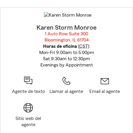
Skip
to
before
map.
Karen Storm Monroe
1 Auto Row Suite 300
Bloomington, IL 61704
opens in new window
Horas de oficina
(
CST
):
Mon-Fri 9:00am to 5:00pm
Sat 9:30am to 12:30pm
Evenings by Appointment
Agente de texto
Llamar al agente
Email al agente
Sitio web del
agente