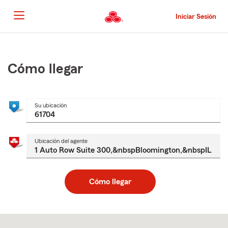
Pasar
al
Iniciar Sesión
contenido
principal
Comienzo
del
contenido
Cómo llegar
principal
Su ubicación
Ubicación del agente
Cómo llegar
Skip
to
after