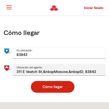
Pasar
al
Iniciar Sesión
contenido
principal
Comienzo
del
contenido
Cómo llegar
principal
Su ubicación
Ubicación del agente
Cómo llegar
Skip
to
after