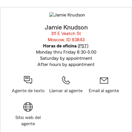
Skip
to
before
map.
Jamie Knudson
311 E Veatch St
Moscow, ID 83843
opens in new window
Horas de oficina
(
PST
):
Monday thru Friday 8:30-5:00
Saturday by appointment
After hours by appointment
Agente de texto
Llamar al agente
Email al agente
Sitio web del
agente