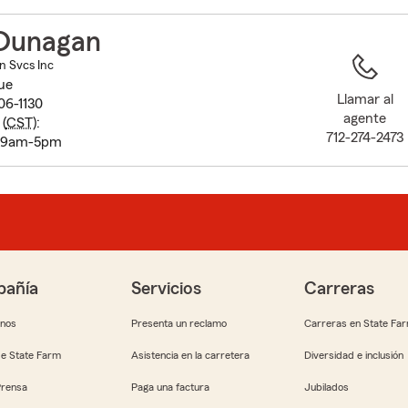
to
before
Dunagan
map.
n Svcs Inc
ue
Llamar al
106-1130
agente
(
CST
):
712-274-2473
y 9am-5pm
añía
Servicios
Carreras
anos
Presenta un reclamo
Carreras en State Fa
e State Farm
Asistencia en la carretera
Diversidad e inclusión
Prensa
Paga una factura
Jubilados