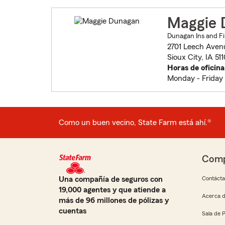
Maggie 
Dunagan Ins and Fi
2701 Leech Aven
Sioux City, IA 51
Horas de oficina
Monday - Frida
Como un buen vecino, State Farm está ahí.®
Comp
Una compañía de seguros con
Contáct
19,000 agentes y que atiende a
Acerca d
más de 96 millones de pólizas y
cuentas
Sala de 