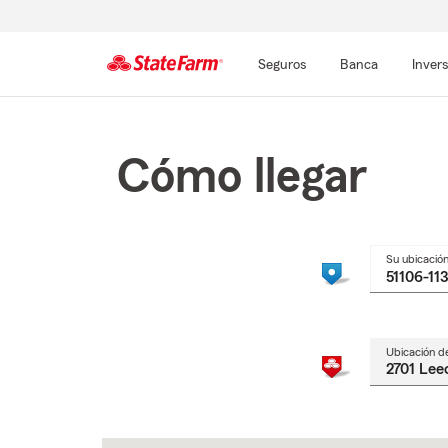
Seguros
Banca
Inver
Comienzo
del
contenido
Cómo llegar
principal
Su ubicació
Ubicación d