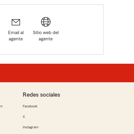
Email al
Sitio web del
agente
agente
Redes sociales
rm
Facebook
X
Instagram