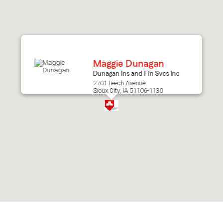
after
map.
Maggie Dunagan
Dunagan Ins and Fin Svcs Inc
2701 Leech Avenue
Sioux City, IA 51106-1130
Skip