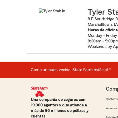
Tyler St
8 E Southridge 
Marshalltown, I
Horas de oficina
Monday - Friday
8:30am - 5:00p
Weekends by Ap
Como un buen vecino, State Farm está ahí.®
Comp
Una compañía de seguros con
Contáct
19,000 agentes y que atiende a
Acerca d
más de 96 millones de pólizas y
cuentas
Sala de 