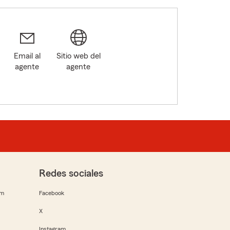
Email al
Sitio web del
agente
agente
Redes sociales
rm
Facebook
X
Instagram