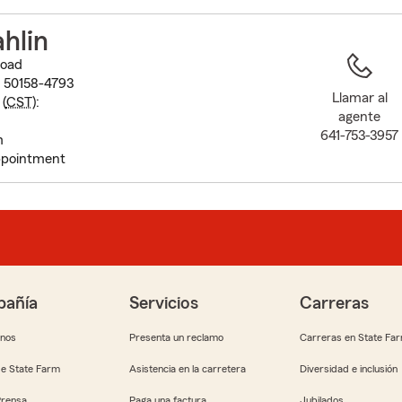
to
before
ahlin
map.
Road
A 50158-4793
Llamar al
(
CST
):
agente
641-753-3957
m
pointment
añía
Servicios
Carreras
anos
Presenta un reclamo
Carreras en State Fa
e State Farm
Asistencia en la carretera
Diversidad e inclusión
Prensa
Paga una factura
Jubilados