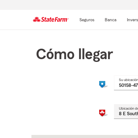
Seguros
Banca
Inver
Comienzo
del
contenido
Cómo llegar
principal
Su ubicació
Ubicación d