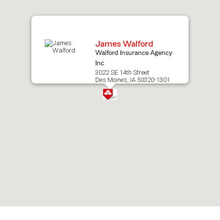
map.
James Walford
Walford Insurance Agency
Inc
3022 SE 14th Street
Des Moines, IA 50320-1301