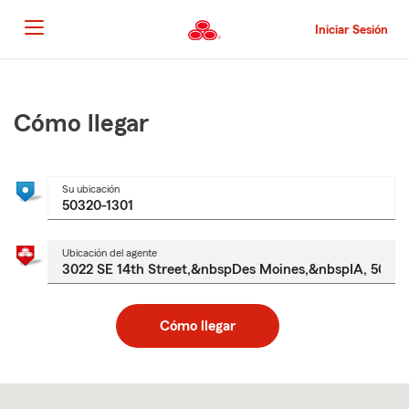
Pasar
al
Iniciar Sesión
contenido
principal
Comienzo
del
contenido
Cómo llegar
principal
Su ubicación
Ubicación del agente
Cómo llegar
Skip
to
after