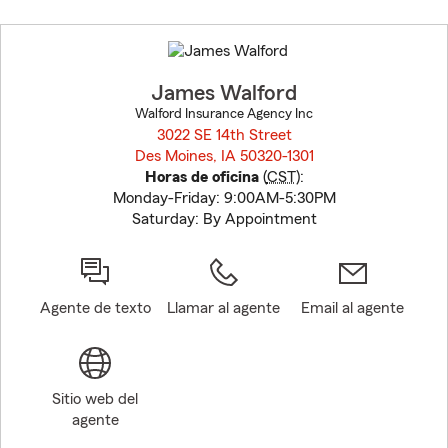
Skip
to
before
map.
James Walford
Walford Insurance Agency Inc
3022 SE 14th Street
Des Moines, IA 50320-1301
opens in new window
Horas de oficina
(
CST
):
Monday-Friday: 9:00AM-5:30PM
Saturday: By Appointment
Agente de texto
Llamar al agente
Email al agente
Sitio web del
agente