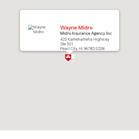
map.
Wayne Midro
Midro Insurance Agency Inc
425 Kamehameha Highway
Ste 301
Pearl City, HI 96782-3238