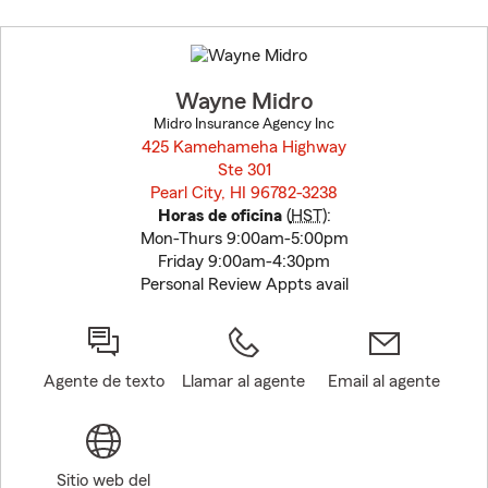
Skip
to
before
map.
Wayne Midro
Midro Insurance Agency Inc
425 Kamehameha Highway
Ste 301
Pearl City, HI 96782-3238
opens in new window
Horas de oficina
(
HST
):
Mon-Thurs 9:00am-5:00pm
Friday 9:00am-4:30pm
Personal Review Appts avail
Agente de texto
Llamar al agente
Email al agente
Sitio web del