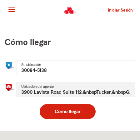
Pasar
al
Iniciar Sesión
contenido
principal
Comienzo
del
contenido
Cómo llegar
principal
Su ubicación
Ubicación del agente
Cómo llegar
Skip
to
after