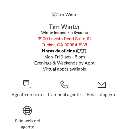
Skip
to
before
map.
Tim Winter
Winter Ins and Fin Svcs Inc
3900 Lavista Road Suite 112
Tucker, GA 30084-5138
opens in new window
Horas de oficina
(
EST
):
Mon-Fri 9 am - 5 pm
Evenings & Weekends by Appt
Virtual appts available
Agente de texto
Llamar al agente
Email al agente
Sitio web del
agente