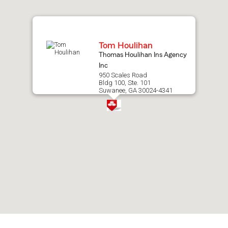
map.
Tom Houlihan
Thomas Houlihan Ins Agency
Inc
950 Scales Road
Bldg 100, Ste. 101
Suwanee, GA 30024-4341