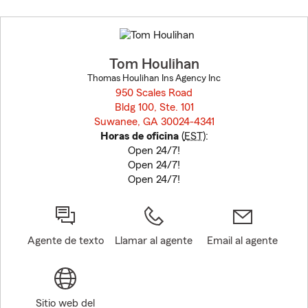
Skip
to
before
map.
Tom Houlihan
Thomas Houlihan Ins Agency Inc
950 Scales Road
Bldg 100, Ste. 101
Suwanee, GA 30024-4341
opens in new window
Horas de oficina
(
EST
):
Open 24/7!
Open 24/7!
Open 24/7!
Agente de texto
Llamar al agente
Email al agente
Sitio web del