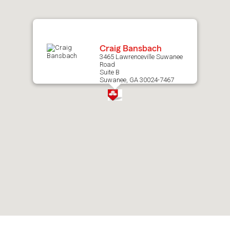
map.
Craig Bansbach
3465 Lawrenceville Suwanee
Road
Suite B
Suwanee, GA 30024-7467