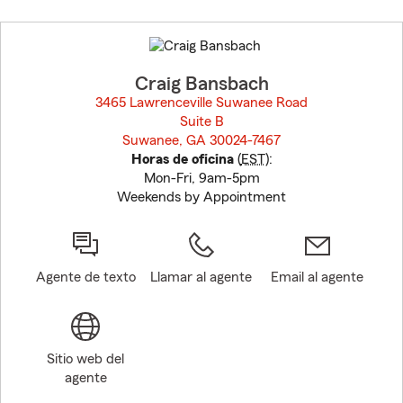
Skip
to
before
map.
Craig Bansbach
3465 Lawrenceville Suwanee Road
Suite B
Suwanee, GA 30024-7467
opens in new window
Horas de oficina
(
EST
):
Mon-Fri, 9am-5pm
Weekends by Appointment
Agente de texto
Llamar al agente
Email al agente
Sitio web del
agente