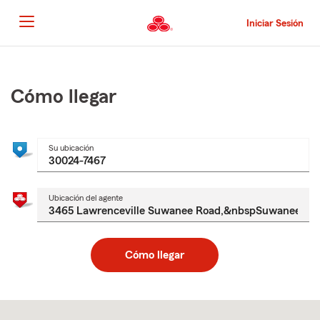
Pasar
al
Iniciar Sesión
contenido
principal
Comienzo
del
contenido
Cómo llegar
principal
Su ubicación
Ubicación del agente
Cómo llegar
Skip
to
after