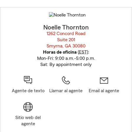
Skip
to
before
map.
Noelle Thornton
1262 Concord Road
Suite 201
Smyrna, GA 30080
opens in new window
Horas de oficina
(
EST
):
Mon-Fri: 9:00 a.m.-5:00 p.m.
Sat: By appointment only
Agente de texto
Llamar al agente
Email al agente
Sitio web del
agente