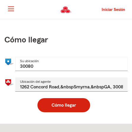
Pasar
al
Iniciar Sesión
contenido
principal
Comienzo
del
contenido
Cómo llegar
principal
Su ubicación
Ubicación del agente
Cómo llegar
Skip
to
after