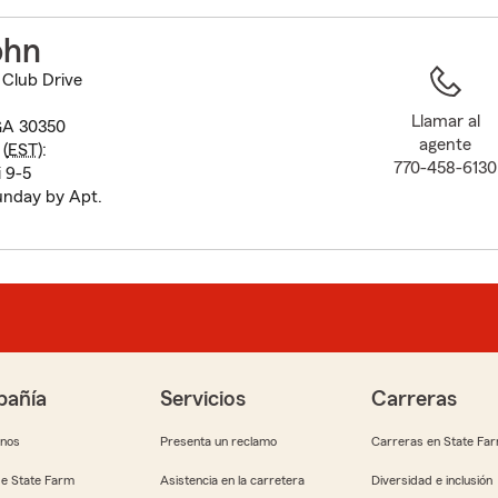
to
before
ohn
map.
Club Drive
Llamar al
GA 30350
agente
(
EST
):
770-458-6130
 9-5
unday by Apt.
añía
Servicios
Carreras
anos
Presenta un reclamo
Carreras en State Fa
e State Farm
Asistencia en la carretera
Diversidad e inclusión