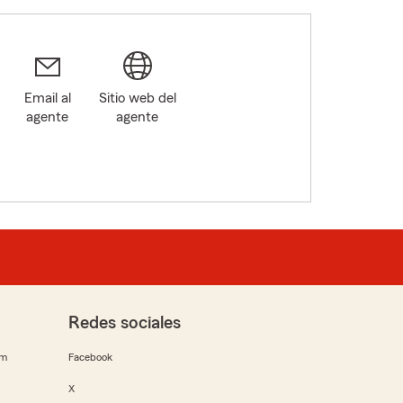
Email al
Sitio web del
agente
agente
Redes sociales
rm
Facebook
X