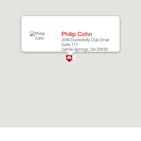
after
map.
Philip Cohn
2090 Dunwoody Club Drive
Suite 117
Sandy Springs, GA 30350
Skip