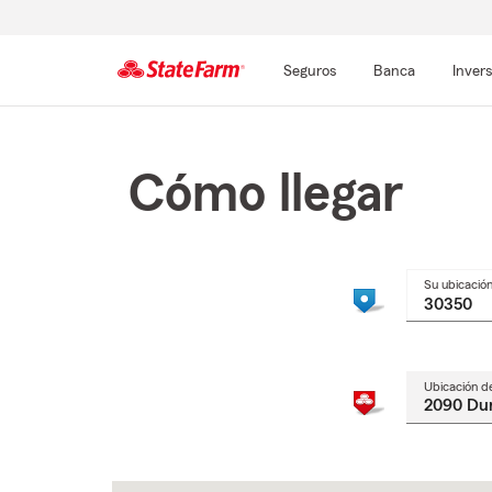
Seguros
Banca
Inver
Comienzo
del
contenido
Cómo llegar
principal
Su ubicació
Ubicación d