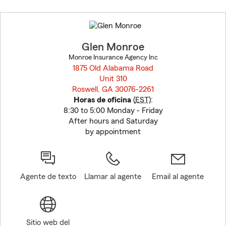
Skip
to
before
map.
Glen Monroe
Monroe Insurance Agency Inc
1875 Old Alabama Road
Unit 310
Roswell, GA 30076-2261
opens in new window
Horas de oficina
(
EST
):
8:30 to 5:00 Monday - Friday
After hours and Saturday
by appointment
Agente de texto
Llamar al agente
Email al agente
Sitio web del