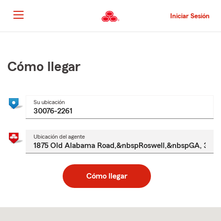
Pasar
al
Iniciar Sesión
contenido
principal
Comienzo
del
contenido
Cómo llegar
principal
Su ubicación
Ubicación del agente
Cómo llegar
Skip
to
after