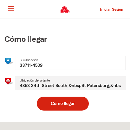
Pasar
al
Iniciar Sesión
contenido
principal
Comienzo
del
contenido
Cómo llegar
principal
Su ubicación
Ubicación del agente
Cómo llegar
Skip
to
after