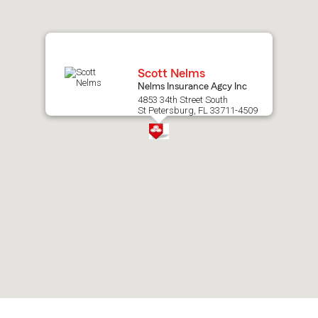
map.
Scott Nelms
Nelms Insurance Agcy Inc
4853 34th Street South
St Petersburg, FL 33711-4509