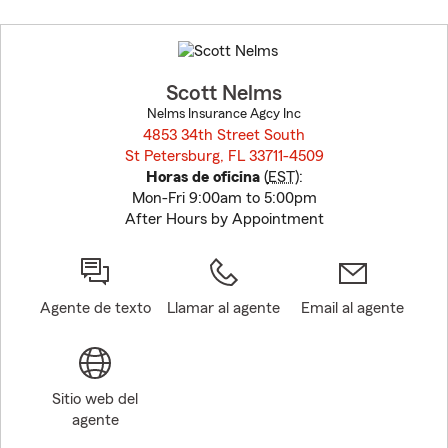
Skip
to
before
map.
Scott Nelms
Nelms Insurance Agcy Inc
4853 34th Street South
St Petersburg, FL 33711-4509
opens in new window
Horas de oficina
(
EST
):
Mon-Fri 9:00am to 5:00pm
After Hours by Appointment
Agente de texto
Llamar al agente
Email al agente
Sitio web del
agente