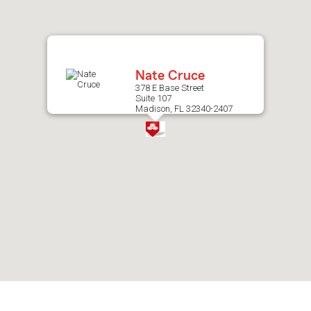
after
map.
Nate Cruce
378 E Base Street
Suite 107
Madison, FL 32340-2407
Skip