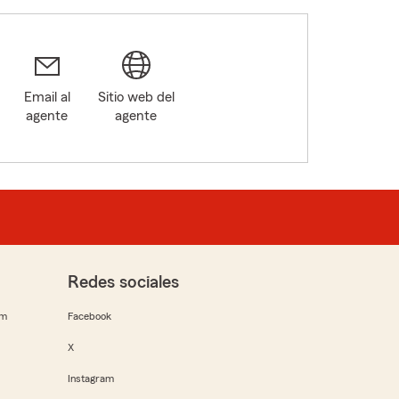
Email al
Sitio web del
agente
agente
Redes sociales
rm
Facebook
X
Instagram