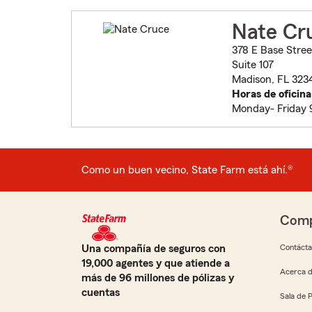
Nate Cr
378 E Base Stree
Suite 107
Madison, FL 323
Horas de oficina
Monday- Friday
Como un buen vecino, State Farm está ahí.®
Comp
Una compañía de seguros con
Contáct
19,000 agentes y que atiende a
Acerca d
más de 96 millones de pólizas y
cuentas
Sala de 