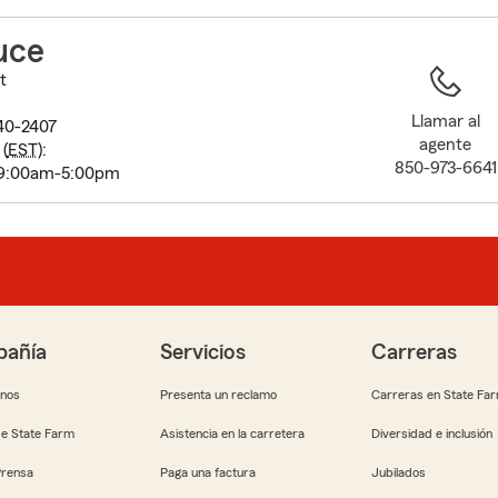
to
before
uce
map.
t
Llamar al
40-2407
agente
(
EST
):
850-973-6641
 9:00am-5:00pm
añía
Servicios
Carreras
anos
Presenta un reclamo
Carreras en State Fa
e State Farm
Asistencia en la carretera
Diversidad e inclusión
Prensa
Paga una factura
Jubilados