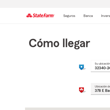
Seguros
Banca
Inver
Comienzo
del
contenido
Cómo llegar
principal
Su ubicació
Ubicación d