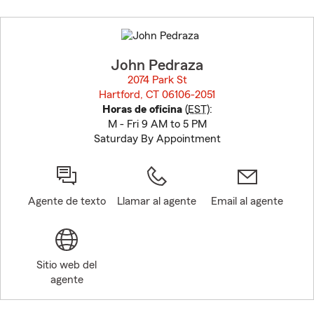
Skip
to
before
map.
John Pedraza
2074 Park St
Hartford, CT 06106-2051
opens in new window
Horas de oficina
(
EST
):
M - Fri 9 AM to 5 PM
Saturday By Appointment
Agente de texto
Llamar al agente
Email al agente
Sitio web del
agente