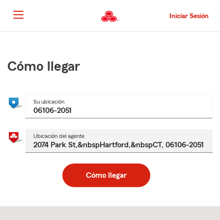
Pasar
al
Iniciar Sesión
contenido
principal
Comienzo
del
contenido
Cómo llegar
principal
Su ubicación
Ubicación del agente
Cómo llegar
Skip
to
after