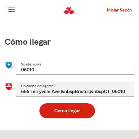
Pasar
al
Iniciar Sesión
contenido
principal
Comienzo
del
contenido
Cómo llegar
principal
Su ubicación
Ubicación del agente
Cómo llegar
Skip
to
after