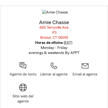
Skip
to
before
map.
Amie Chasse
665 Terryville Ave
#3
Bristol, CT 06010
opens in new window
Horas de oficina
(
EST
):
Monday - Friday
evenings & weekends By APPT
Agente de texto
Llamar al agente
Email al agente
Sitio web del
agente