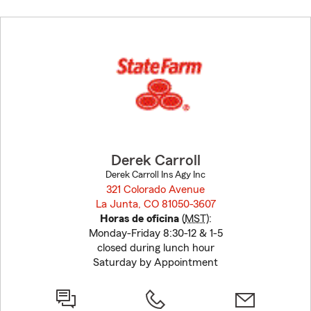
Skip
to
before
map.
Derek Carroll
Derek Carroll Ins Agy Inc
321 Colorado Avenue
La Junta, CO 81050-3607
opens in new window
Horas de oficina
(
MST
):
Monday-Friday 8:30-12 & 1-5
closed during lunch hour
Saturday by Appointment