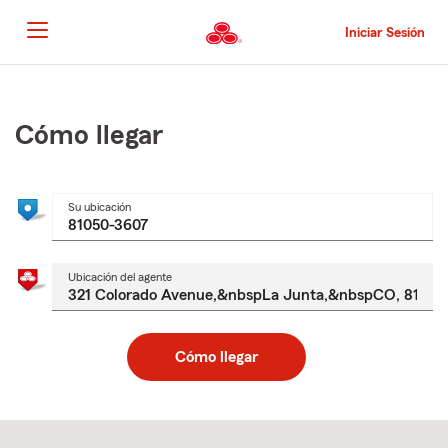
Pasar
al
Iniciar Sesión
contenido
principal
Comienzo
del
contenido
Cómo llegar
principal
Su ubicación
Ubicación del agente
Cómo llegar
Skip
to
after