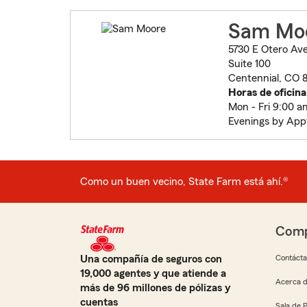
Sam Mo
5730 E Otero Av
Suite 100
Centennial, CO 
Horas de oficina
Mon - Fri 9:00 a
Evenings by App
Como un buen vecino, State Farm está ahí.®
Comp
Una compañía de seguros con
Contáct
19,000 agentes y que atiende a
Acerca d
más de 96 millones de pólizas y
cuentas
Sala de 