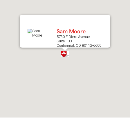
after
map.
Sam Moore
5730 E Otero Avenue
Suite 100
Centennial, CO 80112-6600
Skip