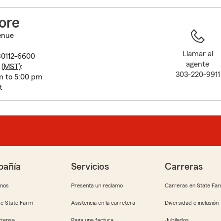
to
before
ore
map.
enue
Llamar al
80112-6600
agente
(
MST
):
303-220-9911
m to 5:00 pm
t
añía
Servicios
Carreras
anos
Presenta un reclamo
Carreras en State Fa
e State Farm
Asistencia en la carretera
Diversidad e inclusión
Prensa
Paga una factura
Jubilados