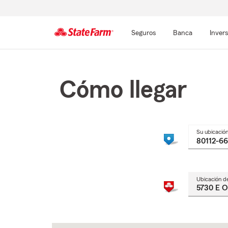
Seguros
Banca
Inver
Comienzo
del
contenido
Cómo llegar
principal
Su ubicació
Ubicación d