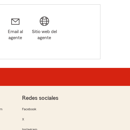
Email al
Sitio web del
agente
agente
Redes sociales
rm
Facebook
X
Instagram