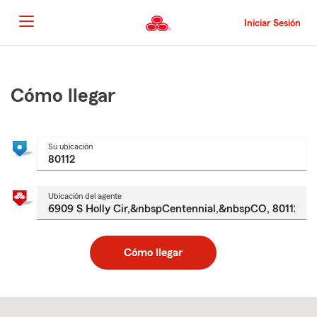
Pasar
al
Iniciar Sesión
contenido
principal
Comienzo
del
contenido
Cómo llegar
principal
Su ubicación
Ubicación del agente
Cómo llegar
Skip
to
after