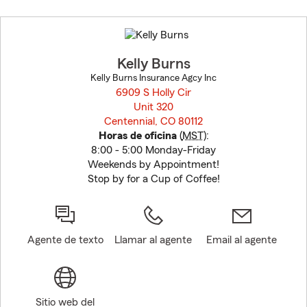
Skip
to
before
map.
Kelly Burns
Kelly Burns Insurance Agcy Inc
6909 S Holly Cir
Unit 320
Centennial, CO 80112
opens in new window
Horas de oficina
(
MST
):
8:00 - 5:00 Monday-Friday
Weekends by Appointment!
Stop by for a Cup of Coffee!
Agente de texto
Llamar al agente
Email al agente
Sitio web del