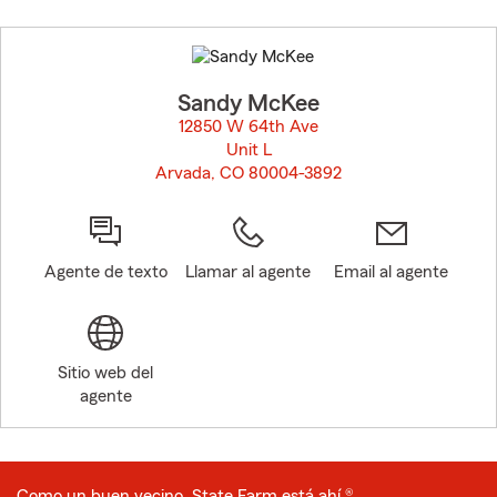
Skip
to
before
map.
Sandy McKee
12850 W 64th Ave
Unit L
Arvada, CO 80004-3892
opens in new window
Agente de texto
Llamar al agente
Email al agente
Sitio web del
agente
Como un buen vecino, State Farm está ahí.®