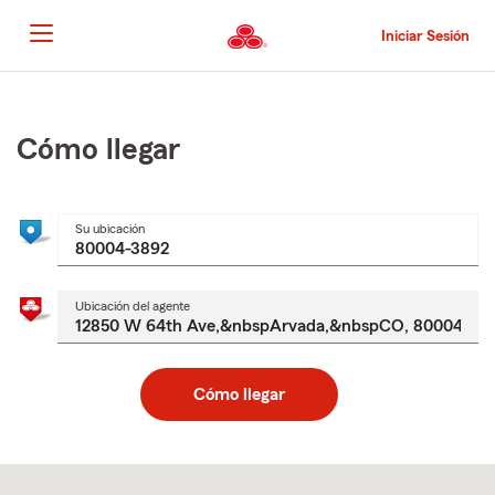
Pasar
al
Iniciar Sesión
contenido
principal
Comienzo
del
contenido
Cómo llegar
principal
Su ubicación
Ubicación del agente
Cómo llegar
Skip
to
after