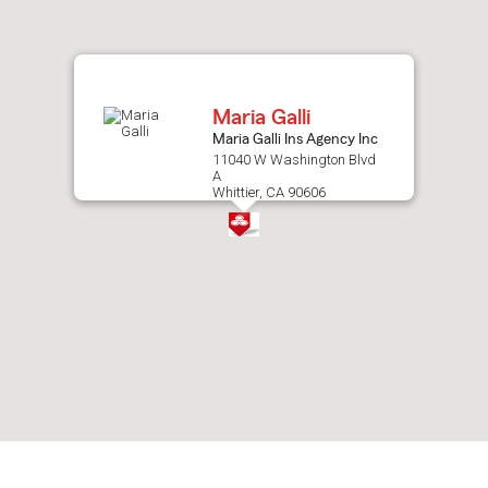
after
map.
Maria Galli
Maria Galli Ins Agency Inc
11040 W Washington Blvd
A
Whittier, CA 90606
Skip