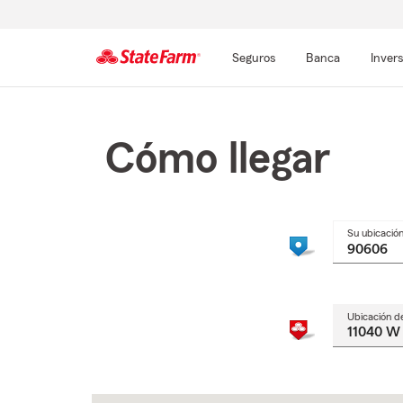
Seguros
Banca
Inver
Comienzo
del
contenido
Cómo llegar
principal
Su ubicació
Ubicación d