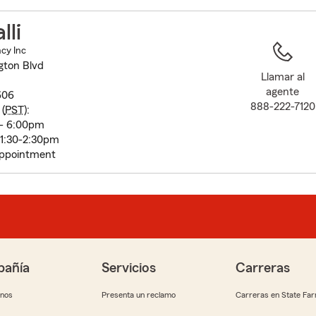
to
before
lli
map.
ncy Inc
gton Blvd
Llamar al
agente
606
888-222-7120
(
PST
):
 - 6:00pm
 1:30-2:30pm
appointment
añía
Servicios
Carreras
anos
Presenta un reclamo
Carreras en State Fa