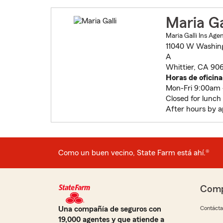
Maria Ga
Maria Galli Ins Age
11040 W Washin
A
Whittier, CA 90
Horas de oficina
Mon-Fri 9:00am
Closed for lunch
After hours by 
Como un buen vecino, State Farm está ahí.®
Comp
Una compañía de seguros con
Contáct
19,000 agentes y que atiende a