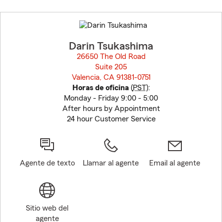
Skip
to
before
map.
Darin Tsukashima
26650 The Old Road
Suite 205
Valencia, CA 91381-0751
opens in new window
Horas de oficina
(
PST
):
Monday - Friday 9:00 - 5:00
After hours by Appointment
24 hour Customer Service
Agente de texto
Llamar al agente
Email al agente
Sitio web del
agente