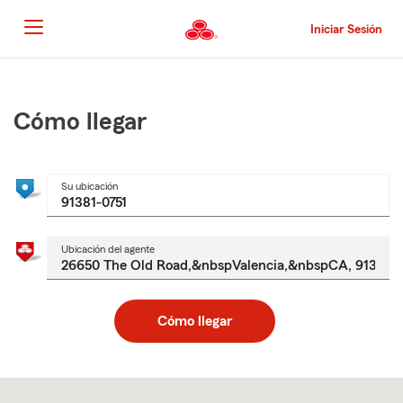
Pasar
al
Iniciar Sesión
contenido
principal
Comienzo
del
contenido
Cómo llegar
principal
Su ubicación
Ubicación del agente
Cómo llegar
Skip
to
after