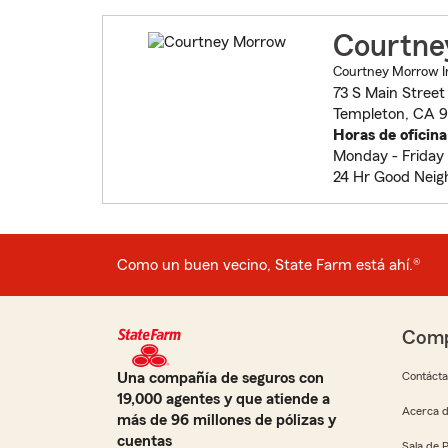
Courtne
Courtney Morrow I
73 S Main Street
Templeton, CA 
Horas de oficina
Monday - Friday 
24 Hr Good Neig
Como un buen vecino, State Farm está ahí.®
Comp
Una compañía de seguros con
Contáct
19,000 agentes y que atiende a
Acerca d
más de 96 millones de pólizas y
cuentas
Sala de 