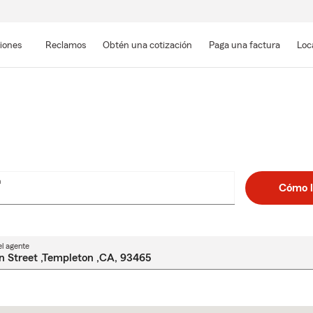
Pasar
al
siones
Reclamos
Obtén una cotización
Paga una factura
Loc
contenido
principal
n
Cómo l
el agente
Skip
to