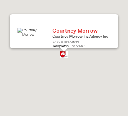
after
map.
Courtney Morrow
Courtney Morrow Ins Agency Inc
73 S Main Street
Templeton, CA 93465
Skip