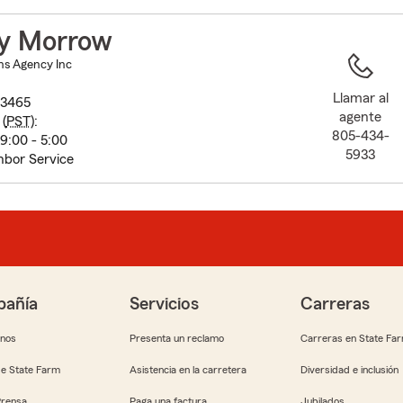
to
before
y Morrow
map.
ns Agency Inc
Llamar al
93465
agente
(
PST
):
805-434-
9:00 - 5:00
5933
hbor Service
añía
Servicios
Carreras
anos
Presenta un reclamo
Carreras en State Fa
e State Farm
Asistencia en la carretera
Diversidad e inclusión
Prensa
Paga una factura
Jubilados