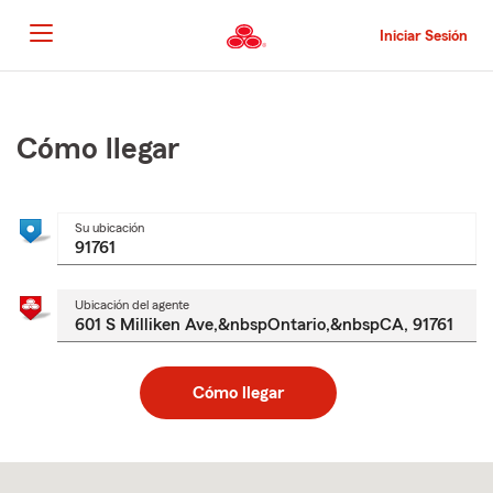
Pasar
al
Iniciar Sesión
contenido
principal
Comienzo
del
contenido
Cómo llegar
principal
Su ubicación
Ubicación del agente
Cómo llegar
Skip
to
after