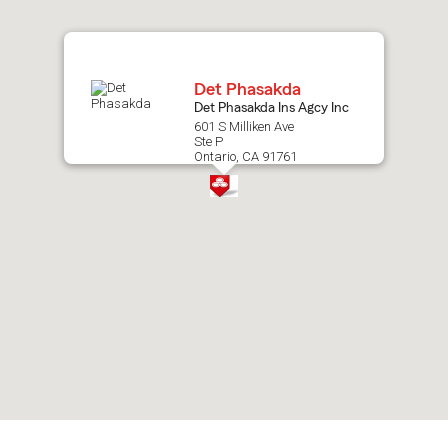
map.
Det Phasakda
Det Phasakda Ins Agcy Inc
601 S Milliken Ave
Ste P
Ontario, CA 91761