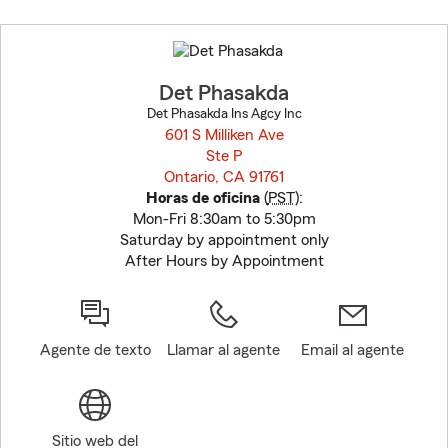
Skip
to
before
map.
Det Phasakda
Det Phasakda Ins Agcy Inc
601 S Milliken Ave
Ste P
Ontario, CA 91761
opens in new window
Horas de oficina
(
PST
):
Mon-Fri 8:30am to 5:30pm
Saturday by appointment only
After Hours by Appointment
Agente de texto
Llamar al agente
Email al agente
Sitio web del