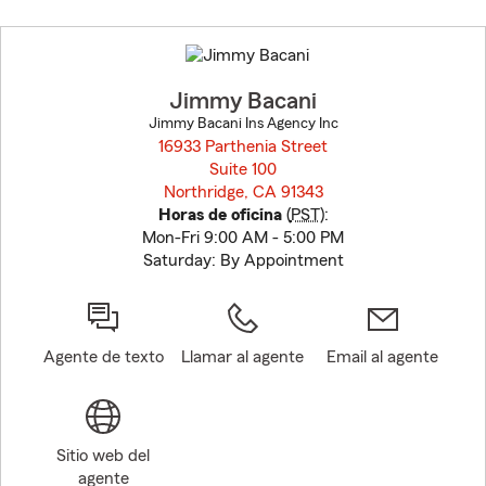
Skip
to
before
map.
Jimmy Bacani
Jimmy Bacani Ins Agency Inc
16933 Parthenia Street
Suite 100
Northridge, CA 91343
opens in new window
Horas de oficina
(
PST
):
Mon-Fri 9:00 AM - 5:00 PM
Saturday: By Appointment
Agente de texto
Llamar al agente
Email al agente
Sitio web del
agente