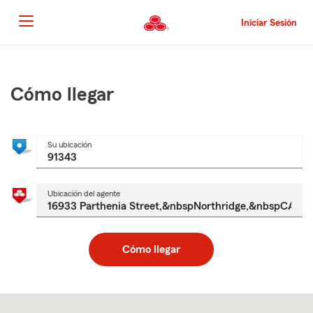
Pasar
al
Iniciar Sesión
contenido
principal
Comienzo
del
contenido
Cómo llegar
principal
Su ubicación
Ubicación del agente
Cómo llegar
Skip
to
after