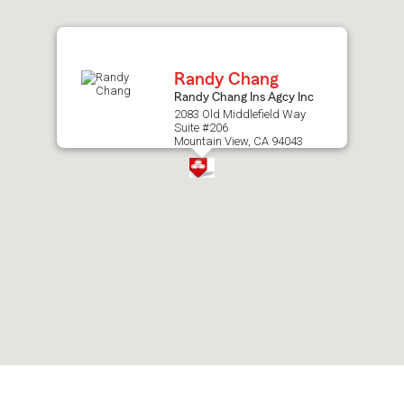
after
map.
Randy Chang
Randy Chang Ins Agcy Inc
2083 Old Middlefield Way
Suite #206
Mountain View, CA 94043
Skip