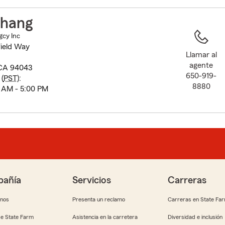
to
before
hang
map.
gcy Inc
field Way
Llamar al
agente
 CA 94043
650-919-
(
PST
):
8880
 AM - 5:00 PM
añía
Servicios
Carreras
anos
Presenta un reclamo
Carreras en State Fa
e State Farm
Asistencia en la carretera
Diversidad e inclusión