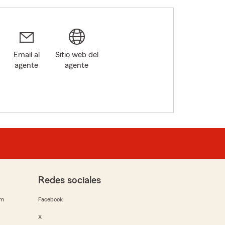
Email al
Sitio web del
agente
agente
Redes sociales
rm
Facebook
X