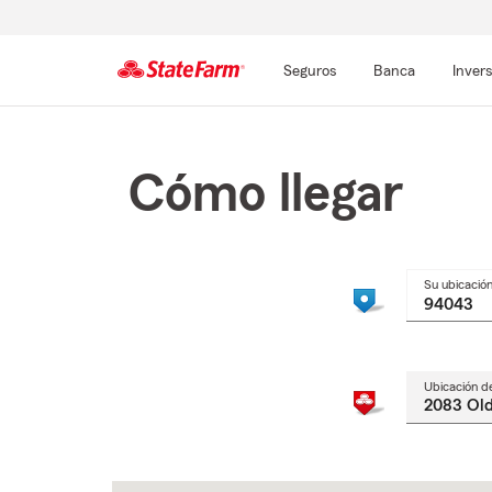
Seguros
Banca
Inver
Comienzo
del
contenido
Cómo llegar
principal
Su ubicació
Ubicación d