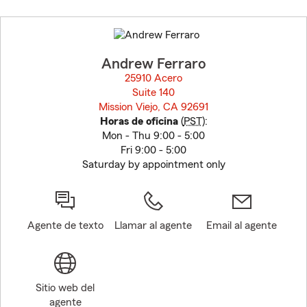
Skip
to
before
map.
Andrew Ferraro
25910 Acero
Suite 140
Mission Viejo, CA 92691
opens in new window
Horas de oficina
(
PST
):
Mon - Thu 9:00 - 5:00
Fri 9:00 - 5:00
Saturday by appointment only
Agente de texto
Llamar al agente
Email al agente
Sitio web del
agente