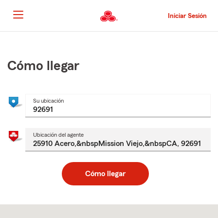
Pasar
al
Iniciar Sesión
contenido
principal
Comienzo
del
contenido
Cómo llegar
principal
Su ubicación
Ubicación del agente
Cómo llegar
Skip
to
after