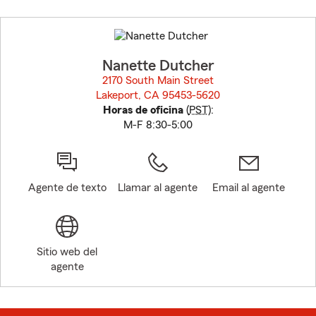
Skip
to
before
map.
Nanette Dutcher
2170 South Main Street
Lakeport, CA 95453-5620
opens in new window
Horas de oficina
(
PST
):
M-F 8:30-5:00
Agente de texto
Llamar al agente
Email al agente
Sitio web del
agente