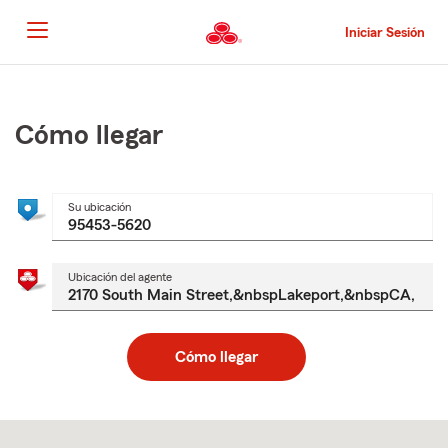
Pasar
al
Iniciar Sesión
contenido
principal
Comienzo
del
contenido
Cómo llegar
principal
Su ubicación
Ubicación del agente
Cómo llegar
Skip
to
after