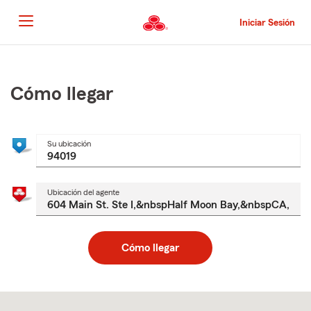
Pasar
al
Iniciar Sesión
contenido
principal
Comienzo
del
contenido
Cómo llegar
principal
Su ubicación
Ubicación del agente
Cómo llegar
Skip
to
after