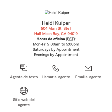
Skip
to
before
map.
Heidi Kuiper
604 Main St. Ste I
Half Moon Bay, CA 94019
opens in new window
Horas de oficina
(
PST
):
Mon-Fri 9:00am to 5:00pm
Saturdays by Appointment
Evenings by Appointment
Agente de texto
Llamar al agente
Email al agente
Sitio web del
agente