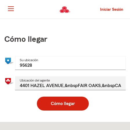
Pasar
al
Iniciar Sesión
contenido
principal
Comienzo
del
contenido
Cómo llegar
principal
Su ubicación
Ubicación del agente
Cómo llegar
Skip
to
after