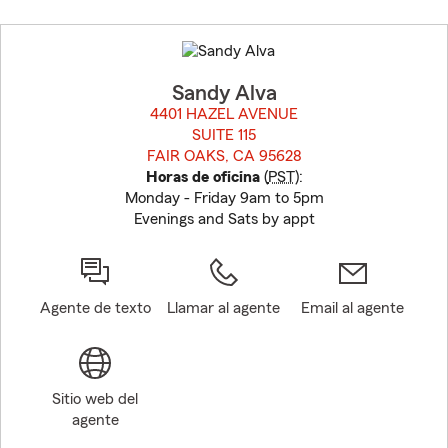
Skip
to
before
map.
Sandy Alva
4401 HAZEL AVENUE
SUITE 115
FAIR OAKS, CA 95628
opens in new window
Horas de oficina
(
PST
):
Monday - Friday 9am to 5pm
Evenings and Sats by appt
Agente de texto
Llamar al agente
Email al agente
Sitio web del
agente