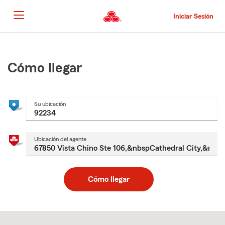
Pasar
al
Iniciar Sesión
contenido
principal
Comienzo
del
contenido
Cómo llegar
principal
Su ubicación
Ubicación del agente
Cómo llegar
Skip
to
after