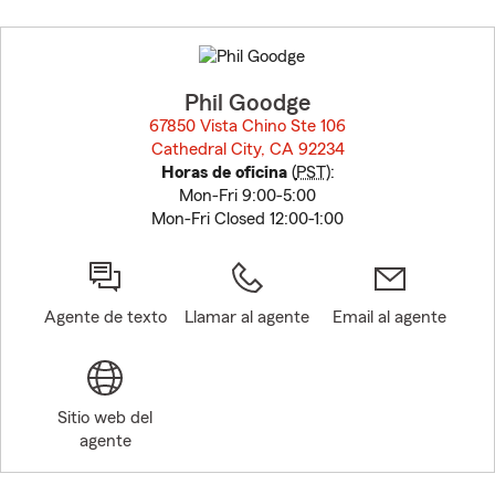
Skip
to
before
map.
Phil Goodge
67850 Vista Chino Ste 106
Cathedral City, CA 92234
opens in new window
Horas de oficina
(
PST
):
Mon-Fri 9:00-5:00
Mon-Fri Closed 12:00-1:00
Agente de texto
Llamar al agente
Email al agente
Sitio web del
agente