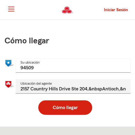
Pasar
al
Iniciar Sesión
contenido
principal
Comienzo
del
contenido
Cómo llegar
principal
Su ubicación
Ubicación del agente
Cómo llegar
Skip
to
after