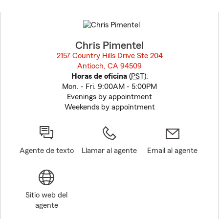
Skip
to
before
map.
Chris Pimentel
2157 Country Hills Drive Ste 204
Antioch, CA 94509
opens in new window
Horas de oficina
(
PST
):
Mon. - Fri. 9:00AM - 5:00PM
Evenings by appointment
Weekends by appointment
Agente de texto
Llamar al agente
Email al agente
Sitio web del
agente