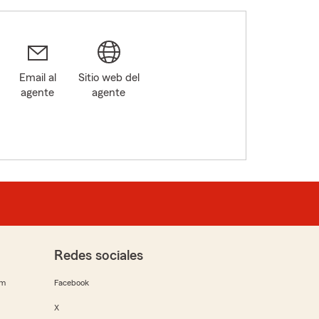
Email al
Sitio web del
agente
agente
Redes sociales
rm
Facebook
X