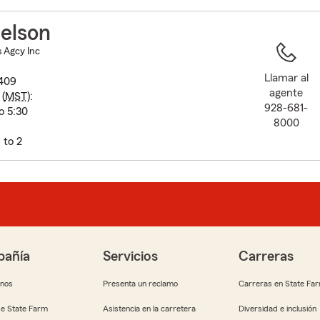
to
before
elson
map.
 Agcy Inc
Llamar al
409
agente
(
MST
):
928-681-
o 5:30
8000
 to 2
añía
Servicios
Carreras
anos
Presenta un reclamo
Carreras en State Fa
e State Farm
Asistencia en la carretera
Diversidad e inclusión