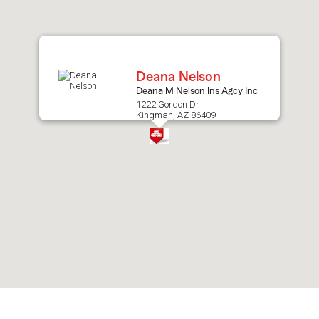
after
map.
Deana Nelson
Deana M Nelson Ins Agcy Inc
1222 Gordon Dr
Kingman, AZ 86409
Skip