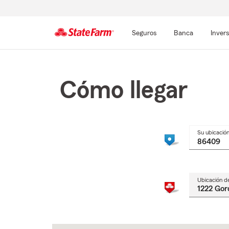
Seguros
Banca
Inver
Comienzo
del
contenido
Cómo llegar
principal
Su ubicació
Ubicación d