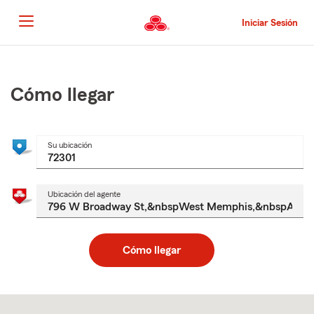
Pasar
al
Iniciar Sesión
contenido
principal
Comienzo
del
contenido
Cómo llegar
principal
Su ubicación
Ubicación del agente
Cómo llegar
Skip
to
after