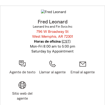
Skip
to
before
map.
Fred Leonard
Leonard Ins and Fin Svcs Inc
796 W Broadway St
West Memphis, AR 72301
opens in new window
Horas de oficina
(
CST
):
Mon-Fri 8:00 am to 5:00 pm
Saturday by Appointment
Agente de texto
Llamar al agente
Email al agente
Sitio web del
agente