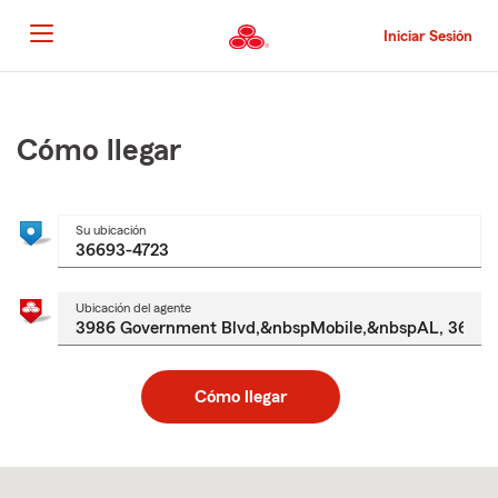
Pasar
al
Iniciar Sesión
contenido
principal
Comienzo
del
contenido
Cómo llegar
principal
Su ubicación
Ubicación del agente
Cómo llegar
Skip
to
after