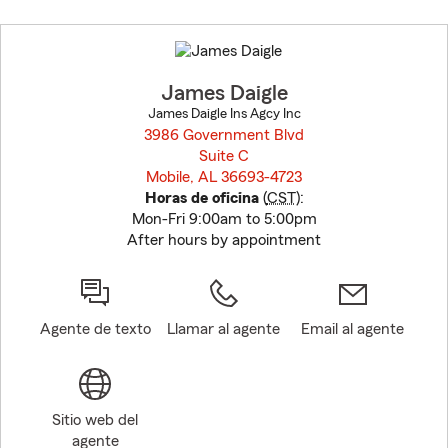
Skip
to
before
map.
James Daigle
James Daigle Ins Agcy Inc
3986 Government Blvd
Suite C
Mobile, AL 36693-4723
opens in new window
Horas de oficina
(
CST
):
Mon-Fri 9:00am to 5:00pm
After hours by appointment
Agente de texto
Llamar al agente
Email al agente
Sitio web del
agente