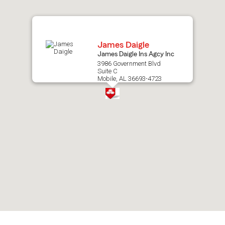
map.
James Daigle
James Daigle Ins Agcy Inc
3986 Government Blvd
Suite C
Mobile, AL 36693-4723