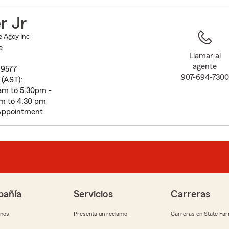
to
before
r Jr
map.
e Agcy Inc
e
Llamar al
agente
99577
907-694-7300
(
AST
):
am to 5:30pm -
m to 4:30 pm
Appointment
añía
Servicios
Carreras
anos
Presenta un reclamo
Carreras en State Fa