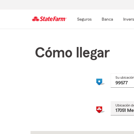
Seguros
Banca
Inver
Comienzo
del
contenido
Cómo llegar
principal
Su ubicació
Ubicación d