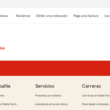
Pasar
al
siones
Reclamos
Obtén una cotización
Paga una factura
Loc
contenido
principal
los
añía
Servicios
Carreras
anos
Presenta un reclamo
Carreras en State Fa
e State Farm
Asistencia en la carretera
Diversidad e inclusión