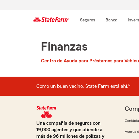
Seguros
Banca
Inver
Comienzo
Finanzas
del
contenido
principal
Centro de Ayuda para Préstamos para Vehícu
Como un buen vecino, State Farm está ahí.®
Comp
Contáct
Una compañía de seguros con
19,000 agentes y que atiende a
Acerca d
más de 96 millones de pólizas y