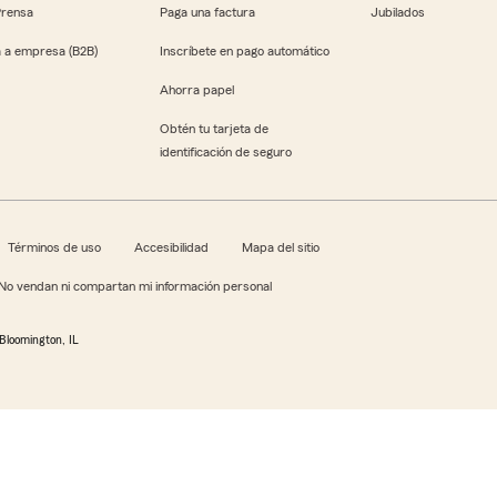
Prensa
Paga una factura
Jubilados
 a empresa (B2B)
Inscríbete en pago automático
Ahorra papel
Obtén tu tarjeta de
identificación de seguro
Términos de uso
Accesibilidad
Mapa del sitio
No vendan ni compartan mi información personal
Bloomington, IL